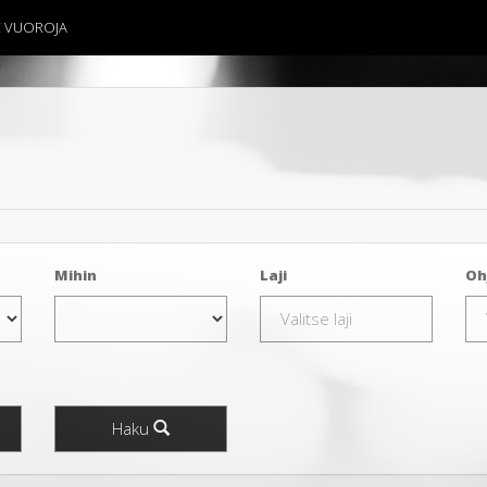
E VUOROJA
Mihin
Laji
Oh
Haku