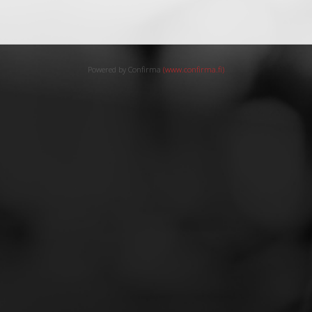
Powered by Confirma
(www.confirma.fi)